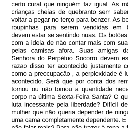
certo cural que ninguém faz igual. As 
crianças cheias de quebranto sem sab
voltar a pegar no terço para benzer. As
roupinhas para serem vendidas em b
devem estar se sentindo nuas. Os botõe
com a ideia de não contar mais com sua
pelas camisas afora. Suas amigas 
Senhora do Perpétuo Socorro devem es
razão disso ter acontecido justamente 
como a preocupação , a perplexidade é 
acontecido. Será que por conta dos re
tomou ou não tomou a quantidade nece
corpo na última Sexta-Feira Santa? O q
luta incessante pela liberdade? Difícil d
mulher que não queria depender de ning
uma cama completamente dependente. E q
não falar mais? Para não trazer à tona a f