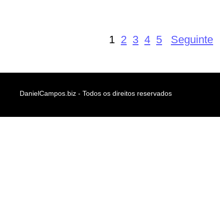
1
2
3
4
5
Seguinte
DanielCampos.biz - Todos os direitos reservados