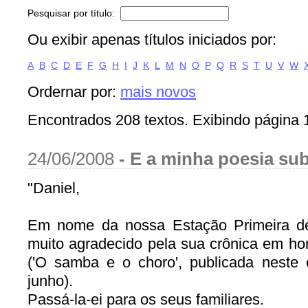
Pesquisar por título:
Ou exibir apenas títulos iniciados por:
A
B
C
D
E
F
G
H
I
J
K
L
M
N
O
P
Q
R
S
T
U
V
W
Ordernar por:
mais novos
Encontrados 208 textos. Exibindo página 
24/06/2008
-
E a minha poesia su
"Daniel,
Em nome da nossa Estação Primeira de
muito agradecido pela sua crônica em 
('O samba e o choro', publicada neste
junho).
Passá-la-ei para os seus familiares.