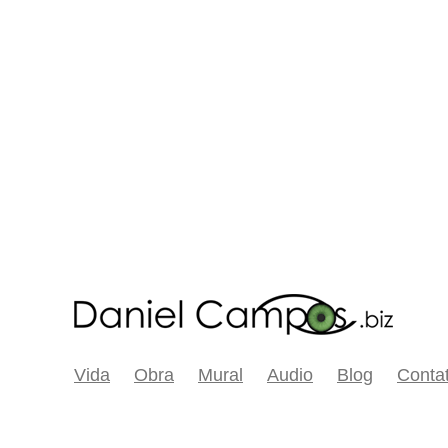
Vida
Obra
Mural
Audio
Blog
Conta