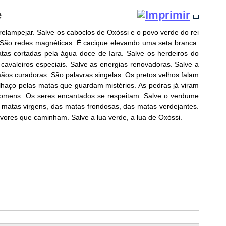
e
relampejar. Salve os caboclos de Oxóssi e o povo verde do rei
 São redes magnéticas. É cacique elevando uma seta branca.
tas cortadas pela água doce de Iara. Salve os herdeiros do
 cavaleiros especiais. Salve as energias renovadoras. Salve a
ãos curadoras. São palavras singelas. Os pretos velhos falam
alhaço pelas matas que guardam mistérios. As pedras já viram
omens. Os seres encantados se respeitam. Salve o verdume
s matas virgens, das matas frondosas, das matas verdejantes.
rvores que caminham. Salve a lua verde, a lua de Oxóssi.